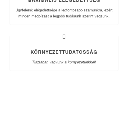
Ügyfeleink elégedettsége a legfontosabb számunkra, ezért
minden megbízást a legjobb tudásunk szerint végzünk.
KÖRNYEZETTUDATOSSÁG
Tisztában vagyunk a környezetünkkel!
1
000
000
.
.
+
lépcsőfok