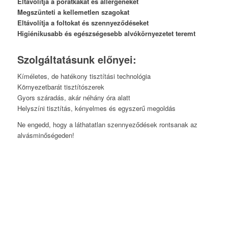
Eltávolítja a poratkákat és allergéneket
Megszünteti a kellemetlen szagokat
Eltávolítja a foltokat és szennyeződéseket
Higiénikusabb és egészségesebb alvókörnyezetet teremt
Szolgáltatásunk előnyei:
Kíméletes, de hatékony tisztítási technológia
Környezetbarát tisztítószerek
Gyors száradás, akár néhány óra alatt
Helyszíni tisztítás, kényelmes és egyszerű megoldás
Ne engedd, hogy a láthatatlan szennyeződések rontsanak az
alvásminőségeden!