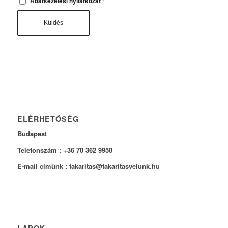
Adatkezelési nyilatkozat
*
ELÉRHETŐSÉG
Budapest
Telefonszám : +36 70 362 9950
E-mail címünk : takaritas@takaritasvelunk.hu
LAPOK