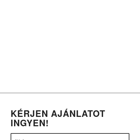
15
+
Év szolgáltatás!
24
7
/
A hét minden napján!
10
000
.
+
Elfogyasztott csésze kávé!
KÉRJEN AJÁNLATOT
INGYEN!