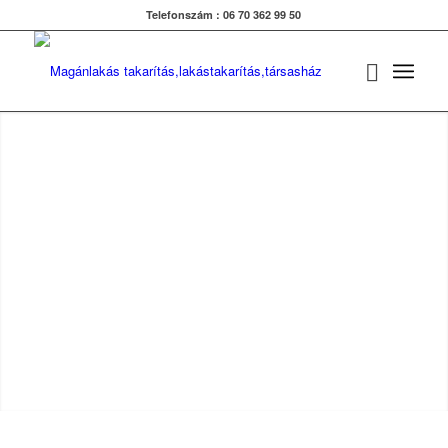
Telefonszám : 06 70 362 99 50
MATRACTISZTÍTÁS
Professzionális gépeinkkel, újjá varázsoljuk matracait!
AJÁNLATKÉRÉS