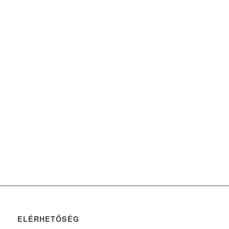
1
000
000
.
.
+
lépcsőfok
15
+
Év szolgáltatás!
24
7
/
A hét minden napján!
10
000
.
+
Elfogyasztott csésze kávé!
ELÉRHETŐSÉG