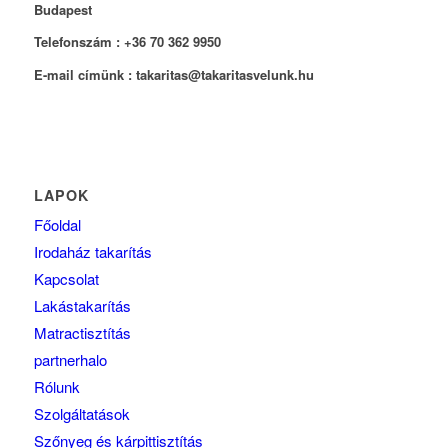
Budapest
Telefonszám : +36 70 362 9950
E-mail címünk : takaritas@takaritasvelunk.hu
LAPOK
Főoldal
Irodaház takarítás
Kapcsolat
Lakástakarítás
Matractisztítás
partnerhalo
Rólunk
Szolgáltatások
Szőnyeg és kárpittisztítás