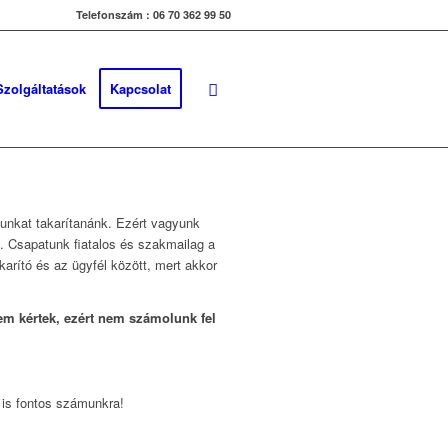
Telefonszám : 06 70 362 99 50
Szolgáltatások
Kapcsolat
nunkat takarítanánk. Ezért vagyunk
k. Csapatunk fiatalos és szakmailag a
rító és az ügyfél között, mert akkor
nem kértek, ezért nem számolunk fel
 is fontos számunkra!