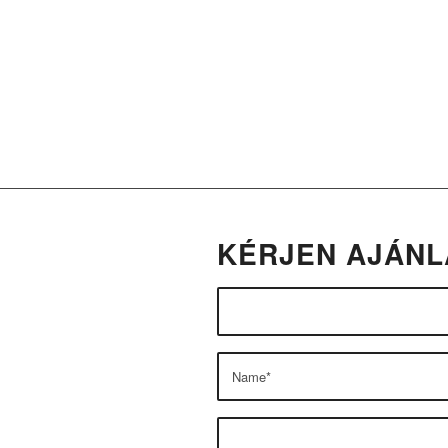
1
000
000
.
.
+
lépcsőfok
KÉRJEN AJÁNL