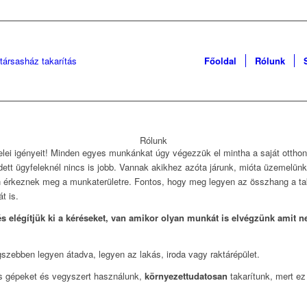
Főoldal
Rólunk
Rólunk
felei igényeit! Minden egyes munkánkat úgy végezzük el mintha a saját ottho
dett ügyfeleknél nincs is jobb. Vannak akikhez azóta járunk, mióta üzemelün
 érkeznek meg a munkaterületre. Fontos, hogy meg legyen az összhang a taka
t is.
s elégítjük ki a kéréseket, van amikor olyan munkát is elvégzünk amit 
szebben legyen átadva, legyen az lakás, iroda vagy raktárépület.
lis gépeket és vegyszert használunk,
környezettudatosan
takarítunk, mert ez