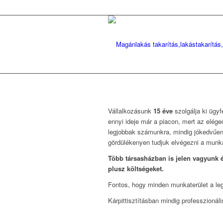
Vállalkozásunk
15 éve
szolgálja ki ügy
ennyi ideje már a piacon, mert az elége
legjobbak számunkra, mindig jókedvűen
gördülékenyen tudjuk elvégezni a munká
Több társasházban is jelen vagyunk é
plusz költségeket.
Fontos, hogy minden munkaterület a leg
Kárpittisztításban mindig professzioná