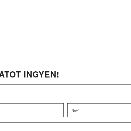
15
24
7
+
/
Év szolgáltatás!
A hét minden napján!
ATOT INGYEN!